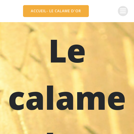
Aller
au
ACCUEIL- LE CALAME D'OR
contenu
Le
calame