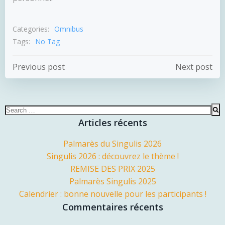
Categories:
Omnibus
Tags:
No Tag
Navigation
Navigation
Previous post
Next post
de
de
Search
l’article
l’article
for:
Articles récents
Palmarès du Singulis 2026
Singulis 2026 : découvrez le thème !
REMISE DES PRIX 2025
Palmarès Singulis 2025
Calendrier : bonne nouvelle pour les participants !
Commentaires récents