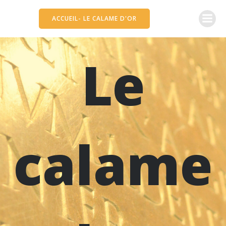
Aller
au
ACCUEIL- LE CALAME D'OR
contenu
Le
calame