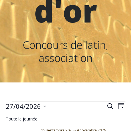
d'or
Concours de latin,
association
Évènements
R
N
27/04/2026
Recherche
Jour
Sélectionnez
e
a
Toute la journée
une
date.
15 septembre 2025
-
9 novembre 2026