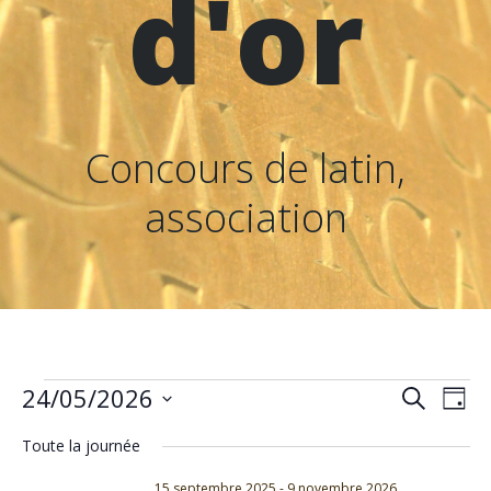
d'or
Concours de latin,
association
Évènements
R
N
24/05/2026
Recherche
Jour
Sélectionnez
e
a
Toute la journée
une
date.
15 septembre 2025
-
9 novembre 2026