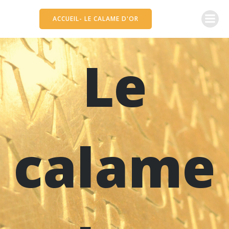
Aller
au
ACCUEIL- LE CALAME D'OR
contenu
Le
calame